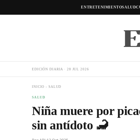
ENTRETENIMIENTO
SALUD
C
EDICIÓN DIARIA · 28 JUL 2026
INICIO
›
SALUD
SALUD
Niña muere por picad
sin antídoto 🦂