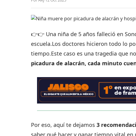
Por ARJ
·
12 Oct 2025
👉👉 Una niña de 5 años falleció en Sono
escuela.Los doctores hicieron todo lo pos
tiempo.Este caso es una tragedia que n
picadura de alacrán, cada minuto cuen
Por eso, aquí te dejamos
3 recomendac
saber qué hacer y ganar tiempo vital en