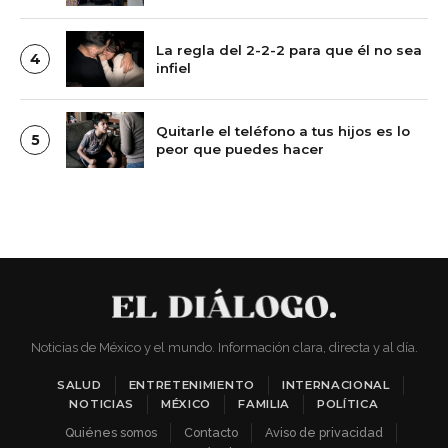
La regla del 2-2-2 para que él no sea
4
infiel
Quitarle el teléfono a tus hijos es lo
5
peor que puedes hacer
Noticias de México y el mundo. Información clara, directa y al día.
SALUD
ENTRETENIMIENTO
INTERNACIONAL
NOTICIAS
MÉXICO
FAMILIA
POLÍTICA
Quiénes somos
Contacto
Aviso de privacidad