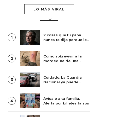
LO MÁS VIRAL
7 cosas que tu papá
1
nunca te dijo porque le
daba pena
Cómo sobrevivir a la
2
mordedura de una
víbora de cascabel
Cuidado: La Guardia
3
Nacional ya puede
multarte
Avisale a tu familia.
4
Alerta por billetes falsos