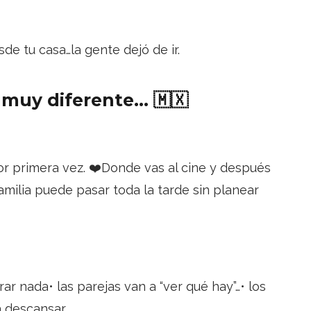
de tu casa…la gente dejó de ir.
 muy diferente… 🇲🇽
por primera vez. ❤️Donde vas al cine y después
milia puede pasar toda la tarde sin planear
ar nada• las parejas van a “ver qué hay”…• los
a descansar