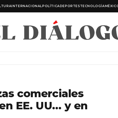
LTURA
INTERNACIONAL
POLÍTICA
DEPORTES
TECNOLOGÍA
MÉXIC
zas comerciales
en EE. UU… y en