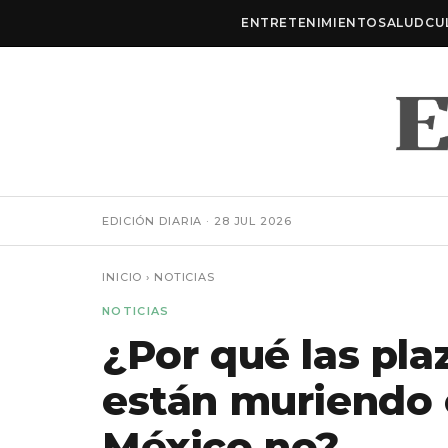
ENTRETENIMIENTO
SALUD
CU
EDICIÓN DIARIA · 28 JUL 2026
INICIO
›
NOTICIAS
NOTICIAS
¿Por qué las pla
están muriendo 
México no?