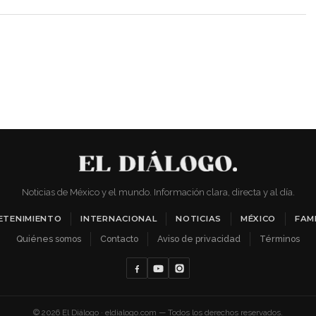
Noticias de México y el mundo. Información clara, directa y al día.
ETENIMIENTO
INTERNACIONAL
NOTICIAS
MÉXICO
FAMI
Quiénes somos
Contacto
Aviso de privacidad
Términos
© 2026 El Diálogo · eldialogo.com — Todos los derechos reservados.