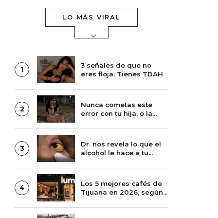
LO MÁS VIRAL
3 señales de que no
1
eres floja. Tienes TDAH
Nunca cometas este
2
error con tu hija, o la
perderás
Dr. nos revela lo que el
3
alcohol le hace a tu
cerebro
Los 5 mejores cafés de
4
Tijuana en 2026, según
las reseñas de Google