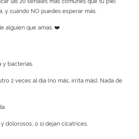
ficar las 20 señales más comunes que tu piel
a, y cuándo NO puedes esperar más.
de alguien que amas. ❤️
 y bacterias.
tro 2 veces al día (no más, irrita más). Nada de
da.
 dolorosos, o si dejan cicatrices.