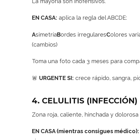
La mayoría son inofensivos.
EN CASA:
aplica la regla del ABCDE:
A
simetría
B
ordes irregulares
C
olores var
(cambios)
Toma una foto cada 3 meses para compa
🚨
URGENTE SI:
crece rápido, sangra, pi
4. CELULITIS (INFECCIÓN)
Zona roja, caliente, hinchada y dolorosa
EN CASA (mientras consigues médico):