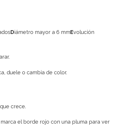
iados
D
iámetro mayor a 6 mm
E
volución
rar.
ca, duele o cambia de color.
 que crece.
marca el borde rojo con una pluma para ver