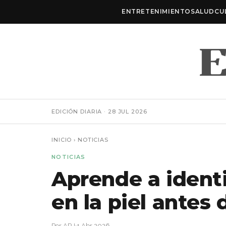
ENTRETENIMIENTO
SALUD
CU
EDICIÓN DIARIA · 28 JUL 2026
INICIO
›
NOTICIAS
NOTICIAS
Aprende a ident
en la piel antes
Por ARJ
·
1 Abr 2026