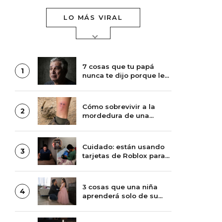
LO MÁS VIRAL
7 cosas que tu papá
1
nunca te dijo porque le
daba pena
Cómo sobrevivir a la
2
mordedura de una
víbora de cascabel
Cuidado: están usando
3
tarjetas de Roblox para
acercarse a los niños
3 cosas que una niña
4
aprenderá solo de su
papá