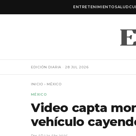
ENTRETENIMIENTO
SALUD
CU
EDICIÓN DIARIA · 28 JUL 2026
INICIO
›
MÉXICO
MÉXICO
Video capta mo
vehículo cayendo
Por ARJ
·
21 Abr 2025