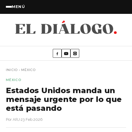
MENÚ
INICIO
›
MÉXICO
MÉXICO
Estados Unidos manda un
mensaje urgente por lo que
está pasando
Por ARJ
·
23 Feb 2026