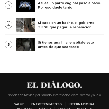
Así es un parto vaginal paso a paso.
3
Por eso duele tanto
Si caes en un bache, el gobierno
4
TIENE que pagar la reparación
Si tienes una hija, enséñale esto
5
antes de que sea tarde
Noticias de México y el mundo. Información clara, directa y al día.
SALUD
ENTRETENIMIENTO
INTERNACIONAL
NOTICIAS
MÉXICO
FAMILIA
POLÍTICA