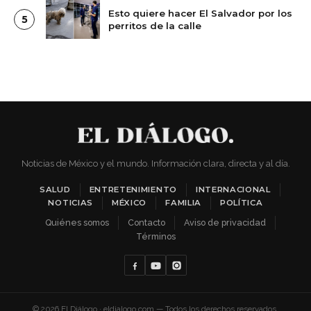
Esto quiere hacer El Salvador por los
5
perritos de la calle
Noticias de México y el mundo. Información clara, directa y al día.
SALUD
ENTRETENIMIENTO
INTERNACIONAL
NOTICIAS
MÉXICO
FAMILIA
POLÍTICA
Quiénes somos
Contacto
Aviso de privacidad
Términos
© 2026 El Diálogo · eldialogo.com — Todos los derechos reservados.