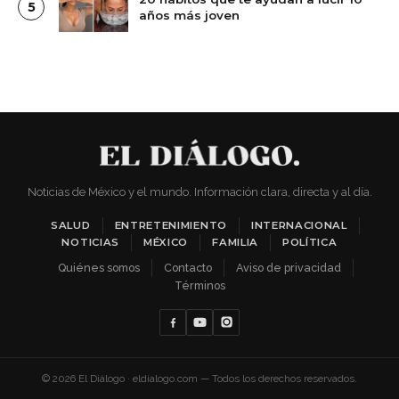
5
años más joven
Noticias de México y el mundo. Información clara, directa y al día.
SALUD
ENTRETENIMIENTO
INTERNACIONAL
NOTICIAS
MÉXICO
FAMILIA
POLÍTICA
Quiénes somos
Contacto
Aviso de privacidad
Términos
© 2026 El Diálogo · eldialogo.com — Todos los derechos reservados.