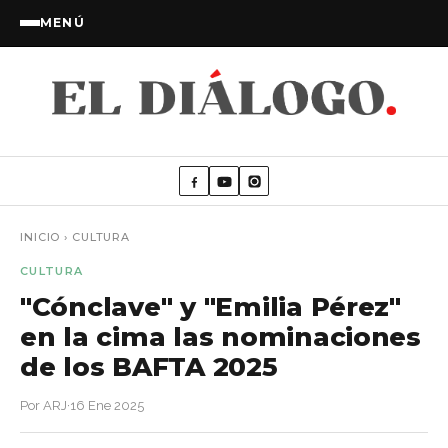
MENÚ
INICIO
›
CULTURA
CULTURA
"Cónclave" y "Emilia Pérez"
en la cima las nominaciones
de los BAFTA 2025
Por ARJ
·
16 Ene 2025