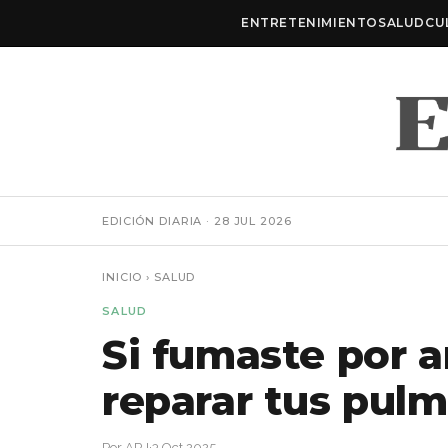
ENTRETENIMIENTO
SALUD
CU
EDICIÓN DIARIA · 28 JUL 2026
INICIO
›
SALUD
SALUD
Si fumaste por a
reparar tus pul
Por ARJ
·
3 Oct 2025