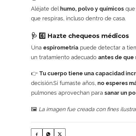
Aléjate del
humo, polvo y químicos
que 
que respiras, incluso dentro de casa.
🩺
6️⃣ Hazte chequeos médicos
Una
espirometría
puede detectar a ti
un tratamiento adecuado
antes de que 
👉
Tu cuerpo tiene una capacidad inc
decisión.Si fumaste años,
no esperes m
pulmones aprovechan para
sanar un p
🖼️
La imagen fue creada con fines ilustra