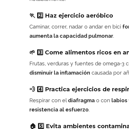
🏃
2️⃣ Haz ejercicio aeróbico
Caminar, correr, nadar o andar en bici
fo
aumenta la capacidad pulmonar
.
🌱
3️⃣ Come alimentos ricos en a
Frutas, verduras y fuentes de omega-3 
disminuir la inflamación
causada por añ
💨
4️⃣ Practica ejercicios de respi
Respirar con el
diafragma
o con
labios
resistencia al esfuerzo
.
🏠
5️⃣ Evita ambientes contamin