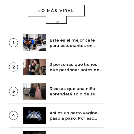
LO MÁS VIRAL
Este es el mejor café
1
para estudiantes en
Tijuana
3 personas que tienes
2
que perdonar antes de
que Dios te ayude
3 cosas que una niña
3
aprenderá solo de su
papá
Así es un parto vaginal
4
paso a paso. Por eso
duele tanto