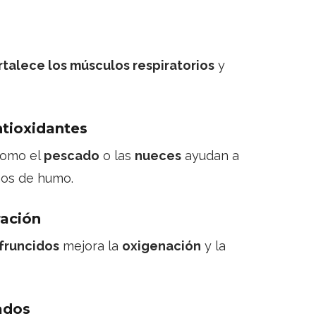
rtalece los músculos respiratorios
y
ntioxidantes
como el
pescado
o las
nueces
ayudan a
os de humo.
ración
 fruncidos
mejora la
oxigenación
y la
ados