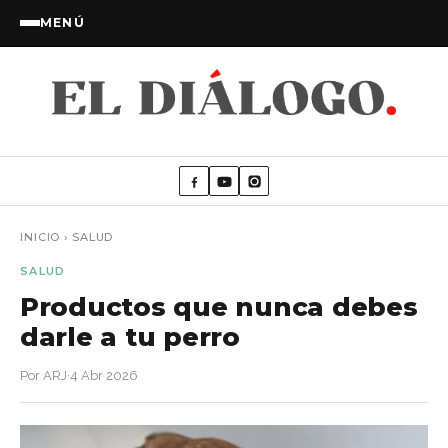
MENÚ
INICIO
›
SALUD
SALUD
Productos que nunca debes
darle a tu perro
Por ARJ
·
4 Abr 2026