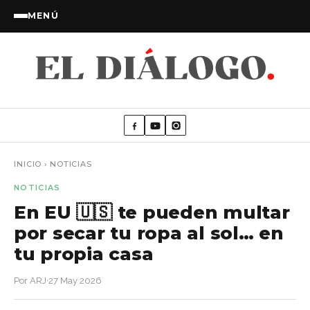
MENÚ
INICIO
›
NOTICIAS
NOTICIAS
En EU 🇺🇸 te pueden multar
por secar tu ropa al sol… en
tu propia casa
Por ARJ
·
27 May 2026