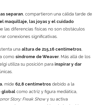
las separan
, compartieron una cálida tarde de
 maquillaje, las joyas y el cuidado
e las diferencias físicas no son obstáculos
r conexiones significativas.
ostenta una
altura de 215,16 centímetros
,
ida como
síndrome de Weaver
. Más allá de los
elgi utiliza su posición para
inspirar y dar
nicas.
ia
, mide
62,8 centímetros
debido a la
 global
como actriz y figura mediática,
rror Story: Freak Show
y su activa