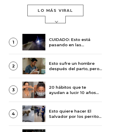
LO MÁS VIRAL
CUIDADO: Esto está
1
pasando en las
carreteras de México
Esto sufre un hombre
2
después del parto, pero
le da pena decirlo
20 hábitos que te
3
ayudan a lucir 10 años
más joven
Esto quiere hacer El
4
Salvador por los perritos
de la calle