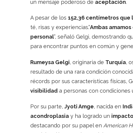
un mensaje poderoso de
aceptación
.
A pesar de los
152,36 centímetros que 
té, risas y experiencias.“
Ambas amamos el
personal
”, señaló Gelgi, demostrando qu
para encontrar puntos en común y genera
Rumeysa Gelgi
, originaria de
Turquía
, 
resultado de una rara condición conoc
récords por sus características físicas, G
visibilidad
a personas con condiciones ú
Por su parte,
Jyoti Amge
, nacida en
Ind
acondroplasia
y ha logrado un
impacto
destacando por su papel en
American Ho