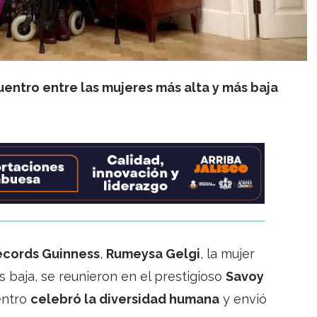
uentro entre las mujeres más alta y más baja
Récords Guinness
,
Rumeysa Gelgi
, la mujer
ás baja, se reunieron en el prestigioso
Savoy
entro
celebró la diversidad humana
y envió