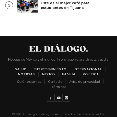
Este es el mejor café para
5
estudiantes en Tijuana
Noticias de México y el mundo. Información clara, directa y al día.
SALUD
ENTRETENIMIENTO
INTERNACIONAL
NOTICIAS
MÉXICO
FAMILIA
POLÍTICA
Quiénes somos
Contacto
Aviso de privacidad
Términos
© 2026 El Diálogo · eldialogo.com — Todos los derechos reservados.