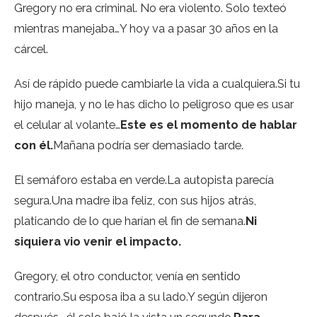
Gregory no era criminal. No era violento. Solo texteó
mientras manejaba…Y hoy va a pasar 30 años en la
cárcel.
Así de rápido puede cambiarle la vida a cualquiera.Si tu
hijo maneja, y no le has dicho lo peligroso que es usar
el celular al volante…
Este es el momento de hablar
con él.
Mañana podría ser demasiado tarde.
El semáforo estaba en verde.La autopista parecía
segura.Una madre iba feliz, con sus hijos atrás,
platicando de lo que harían el fin de semana.
Ni
siquiera vio venir el impacto.
Gregory, el otro conductor, venía en sentido
contrario.Su esposa iba a su lado.Y según dijeron
después… él solo bajó la vista un segundo.
Para