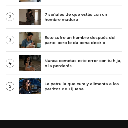
alta de Google entre las cafeterías
más reseñadas del país
7 señales de que estás con un
2
hombre maduro
Esto sufre un hombre después del
3
parto, pero le da pena decirlo
Nunca cometas este error con tu hija,
4
o la perderás
La patrulla que cura y alimenta a los
5
perritos de Tijuana