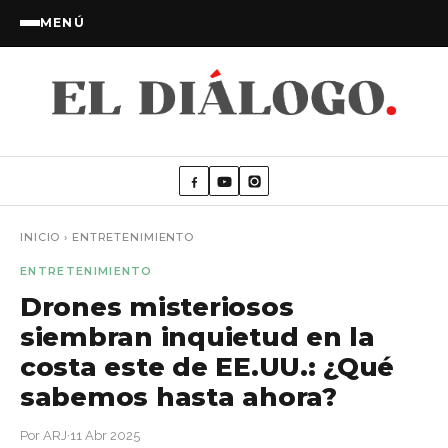
MENÚ
INICIO
›
ENTRETENIMIENTO
ENTRETENIMIENTO
Drones misteriosos
siembran inquietud en la
costa este de EE.UU.: ¿Qué
sabemos hasta ahora?
Por ARJ
·
11 Abr 2025