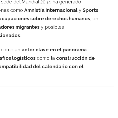
sede del Mundial 2034 ha generado
iones como
Amnistía Internacional
y
Sports
ocupaciones sobre derechos humanos
, en
adores migrantes
y posibles
icionados
.
la como un
actor clave en el panorama
fíos logísticos
como la
construcción de
ompatibilidad del calendario con el