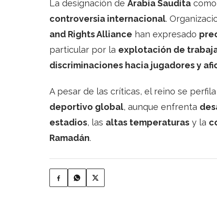
La designación de
Arabia Saudita
como 
controversia internacional
. Organizac
and Rights Alliance
han expresado
pre
particular por la
explotación de trabaj
discriminaciones hacia jugadores y af
A pesar de las críticas, el reino se perfi
deportivo global
, aunque enfrenta
desa
estadios
, las
altas temperaturas
y la
c
Ramadán
.