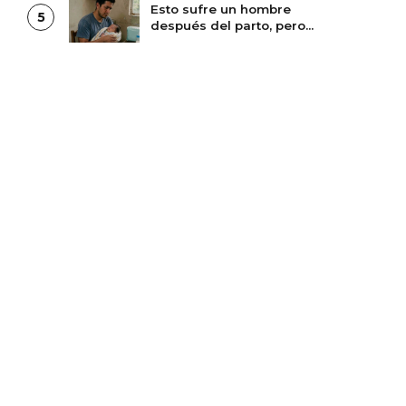
Esto sufre un hombre
5
después del parto, pero
le da pena decirlo