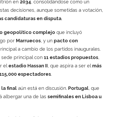
itrión en
2034
, consolidándose como un
Estas decisiones, aunque sometidas a votación,
as candidaturas en disputa
.
o geopolítico complejo
que incluyó
ego por
Marruecos
, y un
pacto con
rincipal a cambio de los partidos inaugurales.
 sede principal con
11 estadios propuestos
,
r el
estadio Hassan II
, que aspira a ser el
más
115,000 espectadores
.
la final
aún está en discusión.
Portugal
, que
á albergar una de las
semifinales en Lisboa u