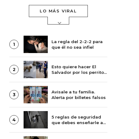
LO MÁS VIRAL
La regla del 2-2-2 para
1
que él no sea infiel
Esto quiere hacer El
2
Salvador por los perritos
de la calle
Avisale a tu familia.
3
Alerta por billetes falsos
5 reglas de seguridad
4
que debes enseñarle a
tus hijas